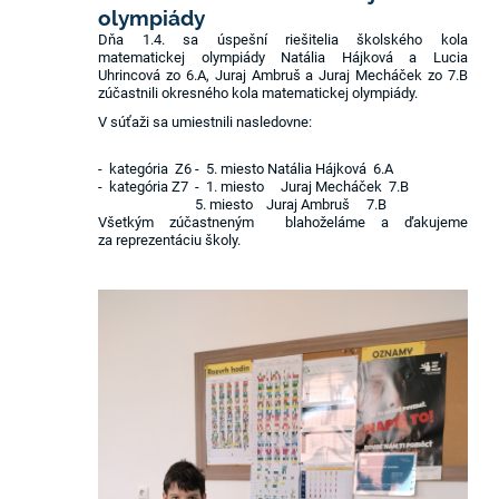
olympiády
Dňa 1.4. sa úspešní riešitelia školského kola
matematickej olympiády Natália Hájková a Lucia
Uhrincová zo 6.A, Juraj Ambruš a Juraj Mecháček zo 7.B
zúčastnili okresného kola matematickej olympiády.
V súťaži sa umiestnili nasledovne:
- kategória Z6 - 5. miesto Natália Hájková 6.A
- kategória Z7 - 1. miesto Juraj Mecháček 7.B
5. miesto Juraj Ambruš 7.B
Všetkým zúčastneným blahoželáme a ďakujeme
za reprezentáciu školy.