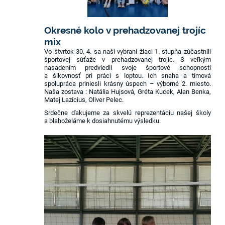
Okresné kolo v prehadzovanej trojíc
mix
Vo štvrtok 30. 4. sa naši vybraní žiaci 1. stupňa zúčastnili
športovej súťaže v prehadzovanej trojíc. S veľkým
nasadením predviedli svoje športové schopnosti
a šikovnosť pri práci s loptou. Ich snaha a tímová
spolupráca priniesli krásny úspech – výborné 2. miesto.
Naša zostava : Natália Hujsová, Gréta Kucek, Alan Benka,
Matej Lazícius, Oliver Pelec.
Srdečne ďakujeme za skvelú reprezentáciu našej školy
a blahoželáme k dosiahnutému výsledku.