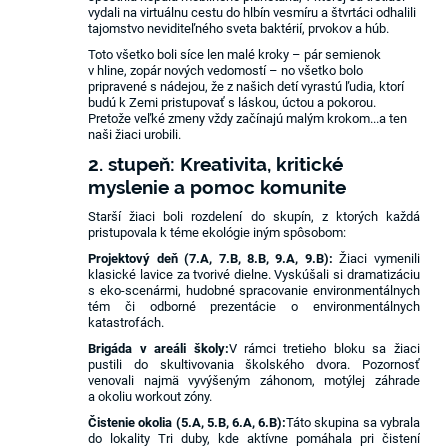
vydali na virtuálnu cestu do hlbín vesmíru a štvrtáci odhalili
tajomstvo neviditeľného sveta baktérií, prvokov a húb.
Toto všetko boli síce len malé kroky – pár semienok
v hline, zopár nových vedomostí – no všetko bolo
pripravené s nádejou, že z našich detí vyrastú ľudia, ktorí
budú k Zemi pristupovať s láskou, úctou a pokorou.
Pretože veľké zmeny vždy začínajú malým krokom...a ten
naši žiaci urobili.
2. stupeň: Kreativita, kritické
myslenie a pomoc komunite
Starší žiaci boli rozdelení do skupín, z ktorých každá
pristupovala k téme ekológie iným spôsobom:
Projektový deň (7.A, 7.B, 8.B, 9.A, 9.B):
Žiaci vymenili
klasické lavice za tvorivé dielne. Vyskúšali si dramatizáciu
s eko-scenármi, hudobné spracovanie environmentálnych
tém či odborné prezentácie o environmentálnych
katastrofách.
Brigáda v areáli školy:
V rámci tretieho bloku sa žiaci
pustili do skultivovania školského dvora. Pozornosť
venovali najmä vyvýšeným záhonom, motýlej záhrade
a okoliu workout zóny.
Čistenie okolia (5.A, 5.B, 6.A, 6.B):
Táto skupina sa vybrala
do lokality Tri duby, kde aktívne pomáhala pri čistení