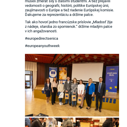
museli zmerať sily s ďalšími študentmi. A tiež prejavili
vedomosti o geografii, histórii, politike Európskej únii,
zaujímavosti o Európe a tiež riadenie Európskej komisie.
Ďakujeme za reprezentáciu a držíme palce.
Tak ako hovorí jedno francúzske príslovie „Mladosť žije
z nádeje, staroba zo spomienok.“ držíme mladým palce
v ich angažovanosti.
#europedirectsenica
#europeanyouthweek