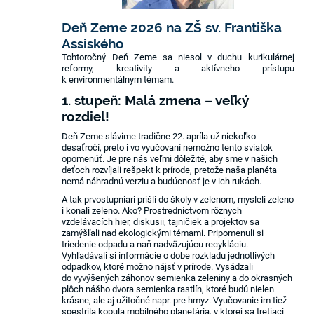
Deň Zeme 2026 na ZŠ sv. Františka
Assiského
Tohtoročný Deň Zeme sa niesol v duchu kurikulárnej
reformy, kreativity a aktívneho prístupu
k environmentálnym témam.
1. stupeň:
Malá zmena – veľký
rozdiel!
Deň Zeme slávime tradične 22. apríla už niekoľko
desaťročí, preto i vo vyučovaní nemožno tento sviatok
opomenúť. Je pre nás veľmi dôležité, aby sme v našich
deťoch rozvíjali rešpekt k prírode, pretože naša planéta
nemá náhradnú verziu a budúcnosť je v ich rukách.
A tak prvostupniari prišli do školy v zelenom, mysleli zeleno
i konali zeleno. Ako? Prostredníctvom rôznych
vzdelávacích hier, diskusii, tajničiek a projektov sa
zamýšľali nad ekologickými témami. Pripomenuli si
triedenie odpadu a naň nadväzujúcu recykláciu.
Vyhľadávali si informácie o dobe rozkladu jednotlivých
odpadkov, ktoré možno nájsť v prírode. Vysádzali
do vyvýšených záhonov semienka zeleniny a do okrasných
plôch nášho dvora semienka rastlín, ktoré budú nielen
krásne, ale aj užitočné napr. pre hmyz. Vyučovanie im tiež
spestrila kopula mobilného planetária, v ktorej sa tretiaci