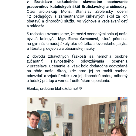
v Bratislave uskutočnilo slávnostné oceňovanie
pracovníkov katolíckych škôl Bratislavskej arcidiecézy.
Otec arcibiskup Mons. Stanislav Zvolenský ocenil
12 pedagógov a zamestnancov cirkevných škôl za ich
obetavú a dlhoročnú službu vo výchove a vzdelávaní detí
a mládeže.
S radosťou oznamujeme, že medzi ocenenými bola aj naša
bývalá kolegyňa
Mgr. Elena Grmanová
, ktorá pôsobila
na gymnáziu našej školy ako učiteľka slovenského jazyka
a literatúry, dejepisu a občianskej náuky.
Z dôvodu zdravotných ťažkostí sa nemohla osobne
zúčastniť slávnostného odovzdávania ocenenia
v Bratislave. Ocenenie jej však bolo dodatočne odovzdané
na pôde našej školy, kde sme jej ho mohli osobne
odovzdať a vyjadriť vďaku za jej dlhoročnú prácu, odborný
a ľudský prístup a vernosť učiteľskému poslaniu.
Elenka, srdečne blahoželáme! 💚