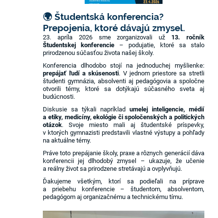
🌍 Študentská konferencia?
Prepojenia, ktoré dávajú zmysel.
23. apríla 2026 sme zorganizovali už
13. ročník
Študentskej konferencie
– podujatie, ktoré sa stalo
prirodzenou súčasťou života našej školy.
Konferencia dlhodobo stojí na jednoduchej myšlienke:
prepájať ľudí a skúsenosti
. V jednom priestore sa stretli
študenti gymnázia, absolventi aj pedagógovia a spoločne
otvorili témy, ktoré sa dotýkajú súčasného sveta aj
budúcnosti.
Diskusie sa týkali napríklad
umelej inteligencie, médií
a etiky, medicíny, ekológie či spoločenských a politických
otázok
. Svoje miesto mali aj študentské príspevky,
v ktorých gymnazisti predstavili vlastné výstupy a pohľady
na aktuálne témy.
Práve toto prepájanie školy, praxe a rôznych generácií dáva
konferencii jej dlhodobý zmysel – ukazuje, že učenie
a reálny život sa prirodzene stretávajú a ovplyvňujú.
Ďakujeme všetkým, ktorí sa podieľali na príprave
a priebehu konferencie – študentom, absolventom,
pedagógom aj organizačnému a technickému tímu.