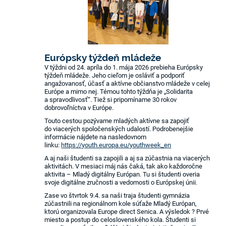
Európsky týždeň mládeže
V týždni od 24. apríla do 1. mája 2026 prebieha Európsky
týždeň mládeže. Jeho cieľom je osláviť a podporiť
angažovanosť, účasť a aktívne občianstvo mládeže v celej
Európe a mimo nej. Témou tohto týždňa je „Solidarita
a spravodlivosť“. Tiež si pripomíname 30 rokov
dobrovoľníctva v Európe.
Touto cestou pozývame mladých aktívne sa zapojiť
do viacerých spoločenských udalostí. Podrobenejšie
informácie nájdete na nasledovnom
linku:
https://youth.europa.eu/youthweek_en
A aj naši študenti sa zapojili a aj sa zúčastnia na viacerých
aktivitách. V mesiaci máj nás čaká, tak ako každoročne
aktivita – Mladý digitálny Európan. Tu si študenti overia
svoje digitálne zručnosti a vedomosti o Európskej únii.
Zase vo štvrtok 9.4. sa naši traja študenti gymnázia
zúčastnili na regionálnom kole súťaže Mladý Európan,
ktorú organizovala Europe direct Senica. A výsledok ? Prvé
miesto a postup do celoslovenského kola. Študenti si