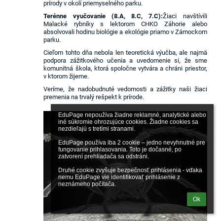
prírody v okolí priemyselného parku.
Terénne vyučovanie (8.A, 8.C, 7.C):
Žiaci navštívili
Malacké rybníky s lektorom CHKO Záhorie alebo
absolvovali hodinu biológie a ekológie priamo v Zámockom
parku.
Cieľom tohto dňa nebola len teoretická výučba, ale najmä
podpora zážitkového učenia a uvedomenie si, že sme
komunitná škola, ktorá spoločne vytvára a chráni priestor,
v ktorom žijeme.
Veríme, že nadobudnuté vedomosti a zážitky naši žiaci
premenia na trvalý rešpekt k prírode.
EduPage nepoužíva žiadne reklamné, analytické alebo 
iné súkromie ohrozujúce cookies. Žiadne cookies sa 
nezdieľajú s tretími stranami.

EduPage používa iba 2 cookie – jedno nevyhnutné pre 
fungovanie prihlasovania. Toto je dočasné, po 
zatvorení prehliadača sa odstráni.

Druhé cookie zvyšuje bezpečnosť prihlásenia - vďaka 
nemu EduPage vie identifikovať prihlásenie z 
neznámeho počítača.
Ok