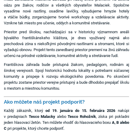
oázu pre žiakov, rodičov a všetkých obyvateľov Malaciek. Spoločne
vysadíme nové rastliny, osadíme lavičky, vybudujeme hmyzie hotely
a vtáčie búdky, zorganizujeme tvorivé workshopy a vzdelávacie aktivity.
Vznikne tak miesto pre učenie, oddych a komunitné stretávanie.
Priestor pred školou, nachádzajúci sa v historicky významnom areáli
bývalého františkánskeho kláštora, je dnes využívaný najmä ako
prechodová zóna s niekoľkými pôvodnými rastlinami a stromami, ktoré si
vyžadujú obnovu. Projekt tento zanedbaný priestor premení na živú záhradu
určenú na prírodné vzdelávanie, komunitné aktivity a stretávanie ľudí.
Františkova záhrada bude prístupná žiakom, pedagógom, rodinám aj
širokej verejnosti. Spojí historickú hodnotu lokality s potrebami súčasnej
komunity a prispeje k rozvoju ekologického povedomia. Po skončení
projektu zostane priestor verejne prístupný a bude dlhodobo prepájať školu
s mestom a miestnou komunitou.
Ako môžete náš projekt podporiť?
Každý zákazník, ktorý
od 19. januára do 15. februára 2026
nakúpi
v predajniach
Tesco Malacky
alebo
Tesco Rohožník
, získa pri pokladni
jeden hlasovací žetón. Ten môžete vhodiť do hlasovacieho boxu
A, B alebo
C
pri projekte, ktorý chcete podporiť.