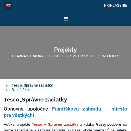
PRIHLÁSENIE
Projekty
HLAVNÁ STRÁNKA
/
O ŠKOLE
/
ŽIVOT V ŠKOLE
/
PROJEKTY
Projekty
Tesco_Správne začiatky
Dobrá škola
Tesco_Správne začiatky
Obnovne spoločne
Františkovu záhradu - miesto
pre všetkých!
Vďaka projektu
Tesco – Správne začiatky
a vďaka
Vašej podpore
sa
môže zanedbaná kláštorná záhrada pri našej škole premeniť na zelenú