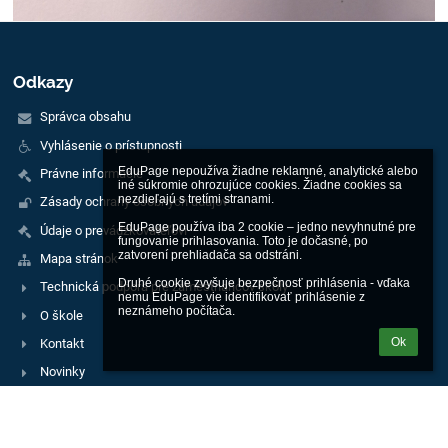
Odkazy
Správca obsahu
Vyhlásenie o prístupnosti
EduPage nepoužíva žiadne reklamné, analytické alebo 
Právne informácie
iné súkromie ohrozujúce cookies. Žiadne cookies sa 
nezdieľajú s tretími stranami.

Zásady ochrany osobných údajov
EduPage používa iba 2 cookie – jedno nevyhnutné pre 
Údaje o prevádzkovateľovi
fungovanie prihlasovania. Toto je dočasné, po 
zatvorení prehliadača sa odstráni.

Mapa stránok
Druhé cookie zvyšuje bezpečnosť prihlásenia - vďaka 
Technická podpora pre zamestnancov školy
nemu EduPage vie identifikovať prihlásenie z 
neznámeho počítača.
O škole
Ok
Kontakt
Novinky
Kontakty
Spojená škola sv. Františka Assiského