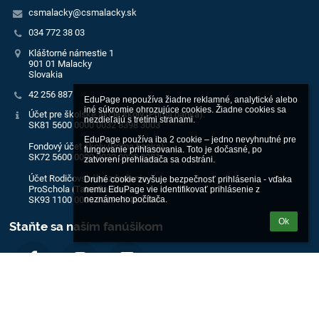
csmalacky@csmalacky.sk
034 772 38 03
Kláštorné námestie 1
901 01 Malacky
Slovakia
42 256 887
EduPage nepoužíva žiadne reklamné, analytické alebo 
iné súkromie ohrozujúce cookies. Žiadne cookies sa 
Účet pre školské akcie školy (Prima banka):
nezdieľajú s tretími stranami.

SK81 5600 0000 0032 8398 3003
EduPage používa iba 2 cookie – jedno nevyhnutné pre 
Fondový účet školy (Prima banka):
fungovanie prihlasovania. Toto je dočasné, po 
SK72 5600 0000 0032 0929 2001
zatvorení prehliadača sa odstráni.

Účet Rodičovského združenia
Druhé cookie zvyšuje bezpečnosť prihlásenia - vďaka 
ProSchola (Tatra Banka):
nemu EduPage vie identifikovať prihlásenie z 
neznámeho počítača.
SK93 1100 0000 0029 4946 0176
Ok
Staňte sa naším fanúšikom