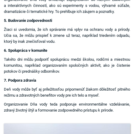
a interaktívnych činností, ako sú experimenty s vodou, výtvarné súťaže,
dramatizácie či tematické hry. To prehlbuje ich záujem a poznatky.
5. Budovanie zodpovednosti
Žiaci si uvedomia, že ich správanie má vplyv na ochranu vody a prírody.
Učia sa, že môžu prispieť k zmene už teraz, napríklad triedením odpadu,
ktorý by inak znečisťoval vodu.
6. Spolupráca v komunite
Takéto dni môžu podporiť spoluprácu medzi školou, rodičmi a miestnou
komunitou, napríklad organizovaním spoločných aktivít, ako je čistenie
potokov či prednášky odborníkov.
7. Podpora zdravia
Deň vody môže byť aj príležitosťou pripomenúť žiakom dôležitosť pitného
režimu a zdravotných benefitov vody pre ich telo a myseľ.
Organizovanie Dňa vody teda podporuje environmentálne vzdelávanie,
zdravý životný štýl a formovanie zodpovedného prístupu k prírode.