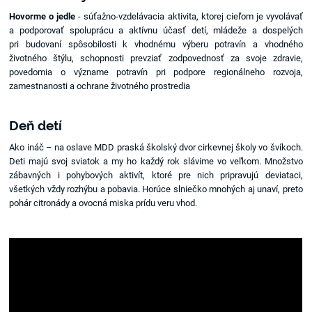
Hovorme o jedle
- súťažno-vzdelávacia aktivita, ktorej cieľom je vyvolávať
a podporovať spoluprácu a aktívnu účasť detí, mládeže a dospelých
pri budovaní spôsobilosti k vhodnému výberu potravín a vhodného
životného štýlu, schopnosti prevziať zodpovednosť za svoje zdravie,
povedomia o význame potravín pri podpore regionálneho rozvoja,
zamestnanosti a ochrane životného prostredia
Deň detí
Ako ináč – na oslave MDD praská školský dvor cirkevnej školy vo švíkoch.
Deti majú svoj sviatok a my ho každý rok slávime vo veľkom. Množstvo
zábavných i pohybových aktivít, ktoré pre nich pripravujú deviataci,
všetkých vždy rozhýbu a pobavia. Horúce slniečko mnohých aj unaví, preto
pohár citronády a ovocná miska prídu veru vhod.