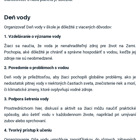
Deň vody
Organizovať Deň vody v škole je dôležité z viacerých dôvodov:
1. Vzdelávanie o význame vody
Žiaci sa naučia, že voda je nenahraditeľný zdroj pre život na Zemi.
Pochopia, aké dôležité je chrániť a správne hospodáriť s vodou, keďže jej
zdroje nie sú neobmedzené.
2. Povedomie o problémoch s vodou
Deň vody je príležitosťou, aby žiaci pochopili globálne problémy, ako je
nedostatok pitnej vody v niektorých častiach sveta, znečistenie riek a morí,
či klimatické zmeny, ktoré ovplyvňujú vodné zdroje.
3. Podpora šetrenia vody
Prostredníctvom hier, diskusií a aktivít sa žiaci môžu naučiť praktické
spôsoby, ako šetriť vodu v každodennom živote, napríklad pri umývaní
zubov alebo sprchovaní.
4. Tvorivý prístup k učeniu
Organizovanie Dňa vody umožňuje zapojiťžiakov do rôznych zábavných