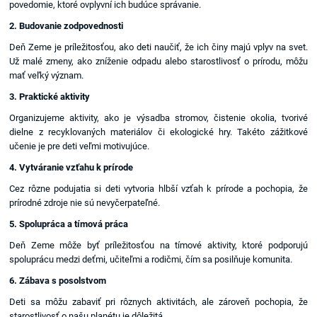
povedomie, ktoré ovplyvní ich budúce správanie.
2. Budovanie zodpovednosti
Deň Zeme je príležitosťou, ako deti naučiť, že ich činy majú vplyv na svet.
Už malé zmeny, ako zníženie odpadu alebo starostlivosť o prírodu, môžu
mať veľký význam.
3. Praktické aktivity
Organizujeme aktivity, ako je výsadba stromov, čistenie okolia, tvorivé
dielne z recyklovaných materiálov či ekologické hry. Takéto zážitkové
učenie je pre deti veľmi motivujúce.
4. Vytváranie vzťahu k prírode
Cez rôzne podujatia si deti vytvoria hlbší vzťah k prírode a pochopia, že
prírodné zdroje nie sú nevyčerpateľné.
5. Spolupráca a tímová práca
Deň Zeme môže byť príležitosťou na tímové aktivity, ktoré podporujú
spoluprácu medzi deťmi, učiteľmi a rodičmi, čím sa posilňuje komunita.
6. Zábava s posolstvom
Deti sa môžu zabaviť pri rôznych aktivitách, ale zároveň pochopia, že
starostlivosť o našu planétu je dôležitá.