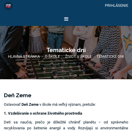
PRIHLÁSENIE
Tematické dni
HLAVNÁ STRÁNKA
-
O ŠKOLE
-
ŽIVOT V ŠKOLE
-
TEMATICKÉ DNI
Deň Zeme
Oslavovať
Deň Zeme
v škole má veľký význam, pretože:
1. Vzdelávanie o ochrane životného prostredia
Deti sa naučia, prečo je dôležité chrániť planétu – od správneho
recyklovania po šetrenie energií a vody. Rozvíjajú si environmentálne