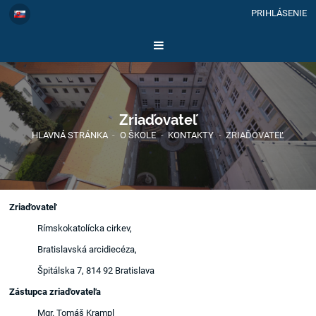
PRIHLÁSENIE
Zriaďovateľ
HLAVNÁ STRÁNKA
-
O ŠKOLE
-
KONTAKTY
-
ZRIAĎOVATEĽ
Zriaďovateľ
Rímskokatolícka cirkev,
Bratislavská arcidiecéza,
Špitálska 7, 814 92 Bratislava
Zástupca zriaďovateľa
Mgr. Tomáš Krampl