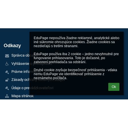
EduPage nepoužíva žiadne reklamné, analytické alebo 
iné súkromie ohrozujúce cookies. Žiadne cookies sa 
Odkazy
nezdieľajú s tretími stranami.

EduPage používa iba 2 cookie – jedno nevyhnutné pre 
Správca obsahu
fungovanie prihlasovania. Toto je dočasné, po 
zatvorení prehliadača sa odstráni.

Vyhlásenie o prístupnosti
Druhé cookie zvyšuje bezpečnosť prihlásenia - vďaka 
Právne informácie
nemu EduPage vie identifikovať prihlásenie z 
neznámeho počítača.
Zásady ochrany osobných údajov
Ok
Údaje o prevádzkovateľovi
Mapa stránok
Technická podpora pre zamestnancov školy
O škole
Kontakt