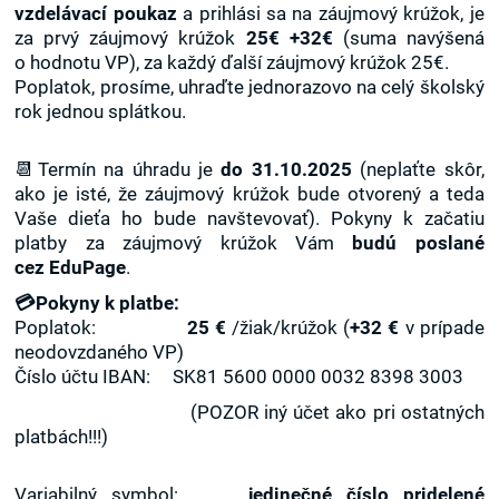
vzdelávací poukaz
a prihlási sa na záujmový krúžok, je
za prvý záujmový krúžok
25€ +32€
(suma navýšená
o hodnotu VP), za každý ďalší záujmový krúžok 25€.
Poplatok, prosíme, uhraďte jednorazovo na celý školský
rok jednou splátkou.
📆Termín na úhradu je
do 31.10.2025
(neplaťte skôr,
ako je isté, že záujmový krúžok bude otvorený a teda
Vaše dieťa ho bude navštevovať). Pokyny k začatiu
platby za záujmový krúžok Vám
budú poslané
cez EduPage
.
💳Pokyny k platbe:
Poplatok:
25 €
/žiak/krúžok (
+32 €
v prípade
neodovzdaného VP)
Číslo účtu IBAN: SK81 5600 0000 0032 8398 3003
(POZOR iný účet ako pri ostatných
platbách!!!)
Variabilný symbol:
jedinečné číslo pridelené