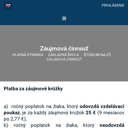
PRIHLÁSENIE
Záujmová činnosť
HLAVNÁ STRÁNKA
-
ZÁKLADNÁ ŠKOLA
-
ŠTÚDIUM NA ZŠ
-
ZÁUJMOVÁ ČINNOSŤ
Platba za záujmové krúžky
a) ročný poplatok na žiaka, ktorý
odovzdá vzdelávací
poukaz
, je za každý záujmový krúžok
25 €
(9 mesiacov
po 2,77 €),
b) ročný poplatok na žiaka, ktorý
neodovzdá