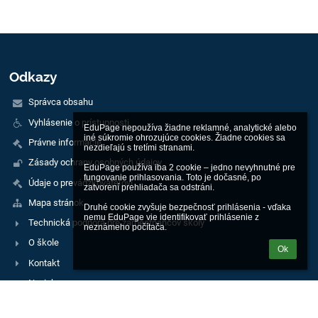
Odkazy
Správca obsahu
Vyhlásenie o prístupnosti
EduPage nepoužíva žiadne reklamné, analytické alebo 
iné súkromie ohrozujúce cookies. Žiadne cookies sa 
Právne informácie
nezdieľajú s tretími stranami.

Zásady ochrany osobných údajov
EduPage používa iba 2 cookie – jedno nevyhnutné pre 
fungovanie prihlasovania. Toto je dočasné, po 
Údaje o prevádzkovateľovi
zatvorení prehliadača sa odstráni.

Mapa stránok
Druhé cookie zvyšuje bezpečnosť prihlásenia - vďaka 
nemu EduPage vie identifikovať prihlásenie z 
Technická podpora pre zamestnancov školy
neznámeho počítača.
O škole
Ok
Kontakt
Novinky
Kontakty