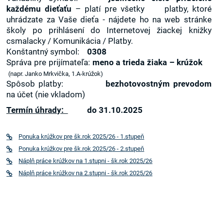
každému dieťaťu
– platí pre všetky platby, ktoré
uhrádzate za Vaše dieťa - nájdete ho na web stránke
školy po prihlásení do Internetovej žiackej knižky
csmalacky / Komunikácia / Platby.
Konštantný symbol:
0308
Správa pre prijímateľa:
meno a trieda žiaka – krúžok
(napr. Janko Mrkvička, 1.A-krúžok)
Spôsob platby:
bezhotovostným prevodom
na účet (nie vkladom)
Termín úhrady:
do 31.10.2025
Ponuka krúžkov pre šk.rok 2025/26 - 1.stupeň
Ponuka krúžkov pre šk.rok 2025/26 - 2.stupeň
Náplň práce krúžkov na 1.stupni - šk.rok 2025/26
Náplň práce krúžkov na 2.stupni - šk.rok 2025/26