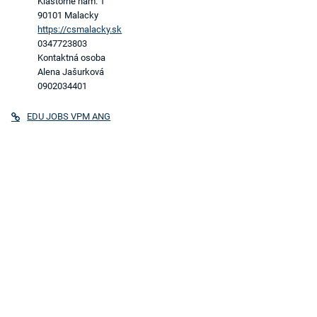
Kláštorné nám. 1
90101 Malacky
https://csmalacky.sk
0347723803
Kontaktná osoba
Alena Jašurková
0902034401
EDU JOBS VPM ANG