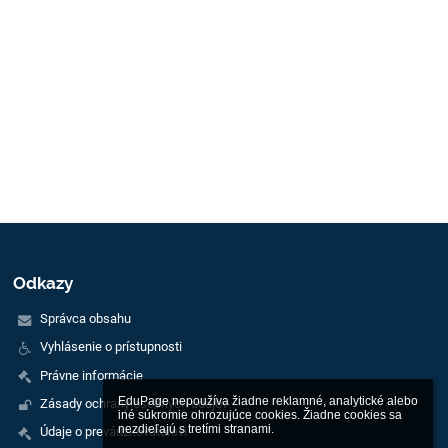
Odkazy
Správca obsahu
Vyhlásenie o prístupnosti
Právne informácie
EduPage nepoužíva žiadne reklamné, analytické alebo 
Zásady ochrany osobných údajov
iné súkromie ohrozujúce cookies. Žiadne cookies sa 
nezdieľajú s tretími stranami.

Údaje o prevádzkovateľovi