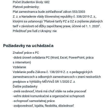
Počet študentov školy: 682
Platové podmienky:
Plat zamestnanca bude zohľadňovať zákon 553/2003
Z. z. a Nariadenie vlády Slovenskej republiky č. 338/2019 Z. z.,
ktorými sa ustanovujú "Platové tarify PZ a OZ a zvýšenie platových
taríf v závislosti od dĺžky započítanej praxe, účinné od 1. 1. 2020”.
Príležitosť pre ľudí z Ukrajiny: nie
Požiadavky na uchádzača
Znalosť práce s PC
-dobrá úroveň ovládania PC (Word, Excel, PowerPoint, práca
s internetom)
Vzdelanie
Vzdelanie podľa Zákona č. 138/2019 Z. z. o pedagogických
zamestnancoch a odborných zamestnancoch v znení neskorších
predpisov a Vyhlášky MŠVVsŠ SR 1/2020 Z. z.
Ďalšie požiadavky
-zrelá osobnosť, ktorá má chuť stále na sebe pracovať
-veľmi dobré komunikačné a organizačné schopnosti
-schopnosť samostatnej práce
-zodpovednosť, lojalita, flexibilita, dôslednosť