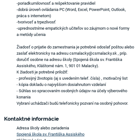
-poriadkumilovnosť a rešpektovanie pravidiel
-dobrá úroveň ovládania PC (Word, Excel, PowerPoint, Outlook,
práca s internetom)
-tvorivosť a trpezlivosť
-uprednostníme empatických učiteľov so záujmom o nové formy
a metódy učenia
Žiadosť o prijatie do zamestnania je potrebné odoslať poštou alebo
zaslať elektronicky na adresu csmalacky@csmalacky.sk , príp.
doručiť osobne na adresu školy (Spojená škola sv. Františka
Assiského, Kláštorné nám. 1, 901 01 Malacky).
K žiadosti je potrebné priložiť:
- profesijný životopis (aj s uvedením telef. čísla) , motivačný list
- kópia dokladu o najvyššom dosiahnutom vzdelaní
- Súhlas so spracovaním osobných údajov na účely výberového
konania
Vybraní uchádzači budú telefonicky pozvaní na osobný pohovor.
Kontaktné informácie
Adresa školy alebo zariadenia
Spojená škola sv. Františka Assiského