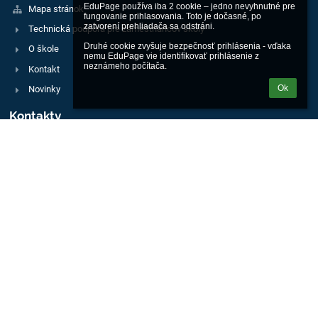
EduPage používa iba 2 cookie – jedno nevyhnutné pre 
Mapa stránok
fungovanie prihlasovania. Toto je dočasné, po 
zatvorení prehliadača sa odstráni.

Technická podpora pre zamestnancov školy
Druhé cookie zvyšuje bezpečnosť prihlásenia - vďaka 
O škole
nemu EduPage vie identifikovať prihlásenie z 
neznámeho počítača.
Kontakt
Ok
Novinky
Kontakty
Spojená škola sv. Františka Assiského
csmalacky@csmalacky.sk
034 772 38 03
Kláštorné námestie 1
901 01 Malacky
Slovakia
42 256 887
Účet pre školské akcie školy (Prima banka):
SK81 5600 0000 0032 8398 3003
Fondový účet školy (Prima banka):
SK72 5600 0000 0032 0929 2001