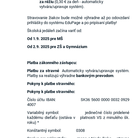
za réžiu
(0,30 €
za deň - automaticky
vytvára/upravuje systém).
Stravovanie žiakov bude možné výhradne až po odovzdaní
prihlášky do systému EduPage a po pripísaní platby!
Školská jedáleň začína variť od:
Od 1.9. 2025 pre MŠ
Od 2.9. 2025 pre ZŠ a Gymnázium
Platba zákonného zástupcu:
Platbu za stravné
Automaticky vytvára/upravuje systém.
Platby sa realizujú výhradne
bankovým prevodom
.
Pokyny k platbe stravného:
Pokyny k platbe stravného:
Číslo účtu IBAN: SK36 5600 0000 0032 0929
4007
Variabilný symbol: jedinečné číslo pridelené
každému dieťaťu (ostáva v platnosti VS z minulého šk.
roku) *
Konštantný symbol: 0308