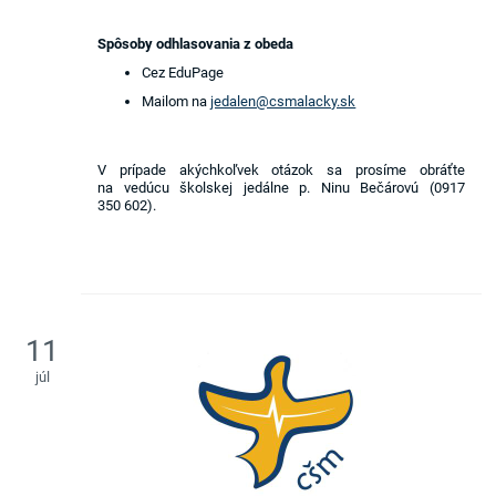
Spôsoby odhlasovania z obeda
Cez EduPage
Mailom na
jedalen@csmalacky.sk
V prípade akýchkoľvek otázok sa prosíme obráťte
na vedúcu školskej jedálne p. Ninu Bečárovú (0917
350 602).
11
júl