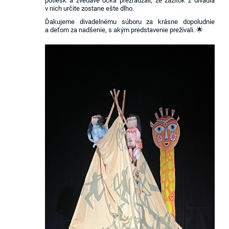
potlesk a zvedavé očká prezrádzali, že zážitok z divadla
v nich určite zostane ešte dlho.
Ďakujeme divadelnému súboru za krásne dopoludnie
a deťom za nadšenie, s akým predstavenie prežívali. 🌟