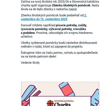
Začína sa nový školský rok 2025/26 a Slovenská katolícka
charita opäť organizuje
Zbierku školských pomôcok
. Naša
škola sa do tejto zbierky s radosťou zapojí.
Zbierka školských pomôcok bude prebiehať od
2.
septembra do 15. septembra 2025
.
Darovať môžete napríklad
písacie potreby, zošity,
rysovacie pomôcky, výtvarné potreby, vrecúška
a podobne
. Prosíme, odovzdajte ich svojmu triednemu
učiteľovi.
Všetky vyzbierané pomôcky budú následne distribuované
rodinám v núdzi, ktoré sú zapojené do projektu.
Ďakujeme Vám za Vašu pomoc, ochotu a spolupodieľanie
sa na tomto peknom diele!
Vedenie školy