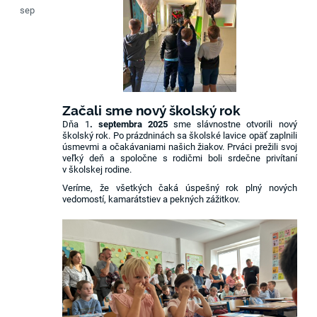
sep
Začali sme nový školský rok
Dňa 1
. septembra 2025
sme slávnostne otvorili nový
školský rok. Po prázdninách sa školské lavice opäť zaplnili
úsmevmi a očakávaniami našich žiakov. Prváci prežili svoj
veľký deň a spoločne s rodičmi boli srdečne privítaní
v školskej rodine.
Veríme, že všetkých čaká úspešný rok plný nových
vedomostí, kamarátstiev a pekných zážitkov.