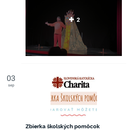
2
03
sep
Zbierka školských pomôcok