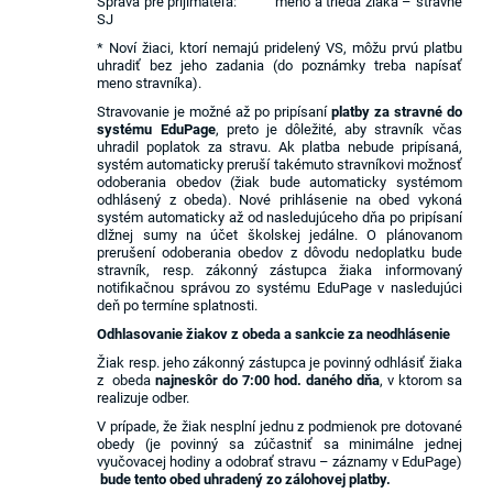
Správa pre prijímateľa: meno a trieda žiaka – stravne
SJ
* Noví žiaci, ktorí nemajú pridelený VS, môžu prvú platbu
uhradiť bez jeho zadania (do poznámky treba napísať
meno stravníka).
Stravovanie je možné až po pripísaní
platby za stravné
do
systému EduPage
, preto je dôležité, aby stravník včas
uhradil poplatok za stravu. Ak platba nebude pripísaná,
systém automaticky preruší takémuto stravníkovi možnosť
odoberania obedov (žiak bude automaticky systémom
odhlásený z obeda). Nové prihlásenie na obed vykoná
systém automaticky až od nasledujúceho dňa po pripísaní
dlžnej sumy na účet školskej jedálne. O plánovanom
prerušení odoberania obedov z dôvodu nedoplatku bude
stravník, resp. zákonný zástupca žiaka informovaný
notifikačnou správou zo systému EduPage v nasledujúci
deň po termíne splatnosti.
Odhlasovanie žiakov z obeda a sankcie za neodhlásenie
Žiak resp. jeho zákonný zástupca je povinný odhlásiť žiaka
z obeda
najneskôr do 7:00 hod. daného dňa
, v ktorom sa
realizuje odber.
V prípade, že žiak nesplní jednu z podmienok pre dotované
obedy (je povinný sa zúčastniť sa minimálne jednej
vyučovacej hodiny a odobrať stravu – záznamy v EduPage)
bude tento obed uhradený zo zálohovej platby.