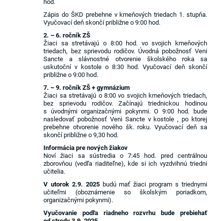
hod.
Zápis do ŠKD prebehne v kmeňových triedach 1. stupňa.
Vyučovací deň skončí približne o 9:00 hod.
2. – 6. ročník ZŠ
Žiaci sa stretávajú o 8:00 hod. vo svojich kmeňových
triedach, bez sprievodu rodičov. Úvodná pobožnosť Veni
Sancte a slávnostné otvorenie školského roka sa
uskutoční v kostole o 8:30 hod. Vyučovací deň skončí
približne o 9:00 hod.
7. – 9. ročník ZŠ + gymnázium
Žiaci sa stretávajú o 8:00 vo svojich kmeňových triedach,
bez sprievodu rodičov. Začínajú triednickou hodinou
s úvodnými organizačnými pokynmi. O 9:00 hod. bude
nasledovať pobožnosť Veni Sancte v kostole , po ktorej
prebehne otvorenie nového šk. roku. Vyučovací deň sa
skončí približne o 9,30 hod.
Informácia pre nových žiakov
Noví žiaci sa sústredia o 7:45 hod. pred centrálnou
zborovňou (vedľa riaditeľne), kde si ich vyzdvihnú triedni
učitelia.
V utorok 2.9. 2025
budú mať žiaci program s triednymi
učiteľmi (oboznámenie so školským poriadkom,
organizačnými pokynmi).
Vyučovanie podľa riadneho rozvrhu bude prebiehať
od stredy 3.9.
2025
.