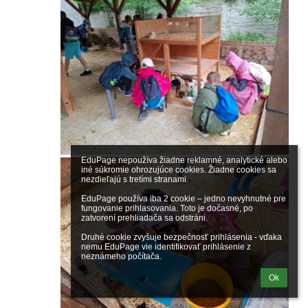
EduPage nepoužíva žiadne reklamné, analytické alebo 
iné súkromie ohrozujúce cookies. Žiadne cookies sa 
nezdieľajú s tretími stranami.

EduPage používa iba 2 cookie – jedno nevyhnutné pre 
fungovanie prihlasovania. Toto je dočasné, po 
zatvorení prehliadača sa odstráni.

Druhé cookie zvyšuje bezpečnosť prihlásenia - vďaka 
nemu EduPage vie identifikovať prihlásenie z 
neznámeho počítača.
Ok