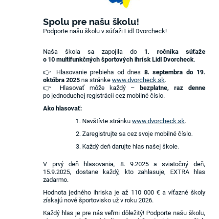
Spolu pre našu školu!
Podporte našu školu v súťaži Lidl Dvorcheck!
Naša škola sa zapojila do
1. ročníka súťaže
o 10 multifunkčných športových ihrísk Lidl Dvorcheck
.
👉 Hlasovanie prebieha od dnes
8. septembra do 19.
októbra 2025
na stránke
www.dvorcheck.sk
.
👉 Hlasovať môže každý –
bezplatne, raz denne
po jednoduchej registrácii cez mobilné číslo.
Ako hlasovať:
Navštívte stránku
www.dvorcheck.sk
.
Zaregistrujte sa cez svoje mobilné číslo.
Každý deň darujte hlas našej škole.
V prvý deň hlasovania, 8. 9.2025 a sviatočný deň,
15.9.2025, dostane každý, kto zahlasuje, EXTRA hlas
zadarmo.
Hodnota jedného ihriska je až 110 000 € a víťazné školy
získajú nové športovisko už v roku 2026.
Každý hlas je pre nás veľmi dôležitý! Podporte našu školu,