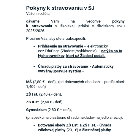
Pokyny k stravovaniu v ŠJ
Vážení rodičia,
dávame Vám na vedomie
pokyny
k stravovaniu
v školskej jedálni v školskom roku
2025/2026.
Prosíme Vás, aby ste si zabezpečili:
Prihlásenie na stravovanie –
elektronicky
cez EduPage (Žiadosti/Vyhlásenia) –
netýka sa to
tých stravníkov, ktorí už Žiadosť podali.
Úhradu platby za stravovanie - Automaticky
vytvára/upravuje systém –
MŠ
(2,80 € - deň),
(pri dotovaných obedoch = predškoláci:
1,40€ - deň)
ZŠ I st.
(2,40 € - deň),
ZŠ II.st.
(2,60 € - deň),
Gymnázium
(2,80 € – deň),
(príspevku na čiastočnú úhradu nákladov na jedlo a réžiu).
Dotované obedy ZŠ I.st. a ZŠ II.st. - úhrada
zálohovej platby
(20,- €)
a čiastočnej platby