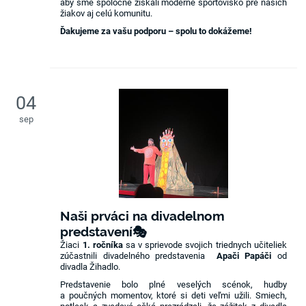
aby sme spoločne získali moderné športovisko pre našich
žiakov aj celú komunitu.
Ďakujeme za vašu podporu – spolu to dokážeme!
04
sep
Naši prváci na divadelnom
predstavení🎭
Žiaci
1. ročníka
sa v sprievode svojich triednych učiteliek
zúčastnili divadelného predstavenia
Apači Papáči
od
divadla Žihadlo.
Predstavenie bolo plné veselých scénok, hudby
a poučných momentov, ktoré si deti veľmi užili. Smiech,