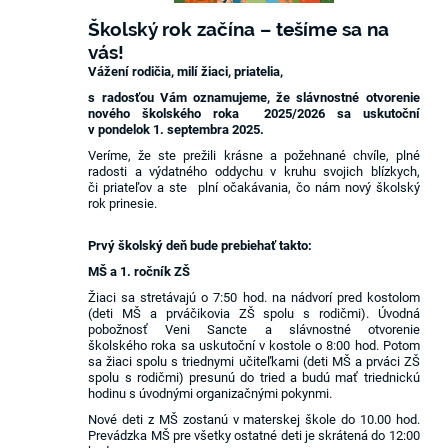
Školský rok začína – tešíme sa na
vás!
Vážení rodičia, milí žiaci, priatelia,
s radosťou Vám oznamujeme, že slávnostné otvorenie
nového školského roka 2025/2026 sa uskutoční
v pondelok 1. septembra 2025.
Veríme, že ste prežili krásne a požehnané chvíle, plné
radosti a výdatného oddychu v kruhu svojich blízkych,
či priateľov a ste plní očakávania, čo nám nový školský
rok prinesie.
Prvý školský deň bude prebiehať takto:
MŠ a 1. ročník ZŠ
Žiaci sa stretávajú o 7:50 hod. na nádvorí pred kostolom
(deti MŠ a prváčikovia ZŠ spolu s rodičmi). Úvodná
pobožnosť Veni Sancte a slávnostné otvorenie
školského roka sa uskutoční v kostole o 8:00 hod. Potom
sa žiaci spolu s triednymi učiteľkami (deti MŠ a prváci ZŠ
spolu s rodičmi) presunú do tried a budú mať triednickú
hodinu s úvodnými organizačnými pokynmi.
Nové deti z MŠ zostanú v materskej škole do 10.00 hod.
Prevádzka MŠ pre všetky ostatné deti je skrátená do 12:00