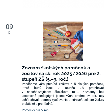
09
júl
Zoznam školských pomôcok a
zošitov na šk. rok 2025/2026 pre 2.
stupeň ZŠ (5.–9. roč.)
Prinášame vám prehľad zošitov a školských pomôcok,
ktoré budú žiaci 2. stupňa ZŠ potrebovať
v nadchádzajúcom školskom roku. Zoznamy boli
zostavené pedagógmi jednotlivých predmetov tak, aby
zohľadňovali potreby vyučovania a zároveň boli pre žiakov
praktické a prehľadné.
Pomôcky pre 5. roč.