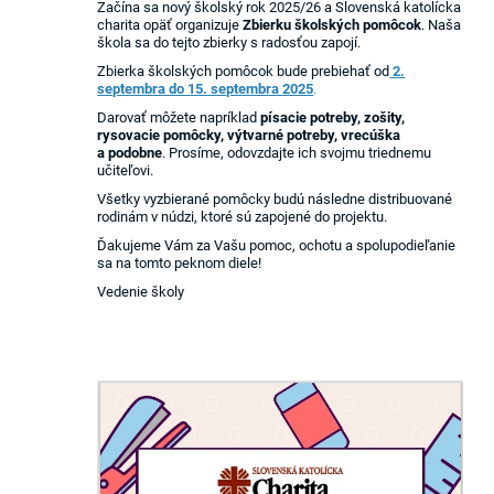
Začína sa nový školský rok 2025/26 a Slovenská katolícka
charita opäť organizuje
Zbierku školských pomôcok
. Naša
škola sa do tejto zbierky s radosťou zapojí.
Zbierka školských pomôcok bude prebiehať od
2.
septembra do 15. septembra 2025
.
Darovať môžete napríklad
písacie potreby, zošity,
rysovacie pomôcky, výtvarné potreby, vrecúška
a podobne
. Prosíme, odovzdajte ich svojmu triednemu
učiteľovi.
Všetky vyzbierané pomôcky budú následne distribuované
rodinám v núdzi, ktoré sú zapojené do projektu.
Ďakujeme Vám za Vašu pomoc, ochotu a spolupodieľanie
sa na tomto peknom diele!
Vedenie školy