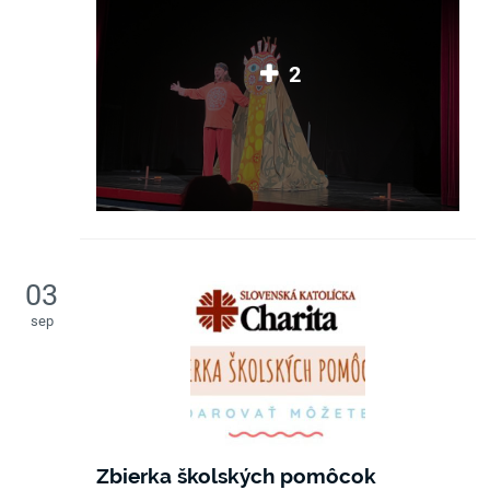
2
03
sep
Zbierka školských pomôcok