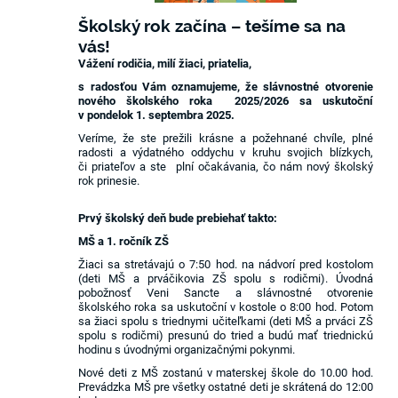
Školský rok začína – tešíme sa na
vás!
Vážení rodičia, milí žiaci, priatelia,
s radosťou Vám oznamujeme, že slávnostné otvorenie
nového školského roka 2025/2026 sa uskutoční
v pondelok 1. septembra 2025.
Veríme, že ste prežili krásne a požehnané chvíle, plné
radosti a výdatného oddychu v kruhu svojich blízkych,
či priateľov a ste plní očakávania, čo nám nový školský
rok prinesie.
Prvý školský deň bude prebiehať takto:
MŠ a 1. ročník ZŠ
Žiaci sa stretávajú o 7:50 hod. na nádvorí pred kostolom
(deti MŠ a prváčikovia ZŠ spolu s rodičmi). Úvodná
pobožnosť Veni Sancte a slávnostné otvorenie
školského roka sa uskutoční v kostole o 8:00 hod. Potom
sa žiaci spolu s triednymi učiteľkami (deti MŠ a prváci ZŠ
spolu s rodičmi) presunú do tried a budú mať triednickú
hodinu s úvodnými organizačnými pokynmi.
Nové deti z MŠ zostanú v materskej škole do 10.00 hod.
Prevádzka MŠ pre všetky ostatné deti je skrátená do 12:00