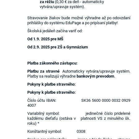
za réžiu
(0,30 €
za deň - automaticky
vytvára/upravuje systém).
Stravovanie žiakov bude možné výhradne až po odovzdaní
prihlášky do systému EduPage a po pripísaní platby!
Školská jedáleň začína variť od:
Od 1.9. 2025 pre MŠ
Od 2.9. 2025 pre ZŠ a Gymnázium
Platba zákonného zástupcu:
Platbu za stravné
Automaticky vytvára/upravuje systém.
Platby sa realizujú výhradne
bankovým prevodom
.
Pokyny k platbe stravného:
Pokyny k platbe stravného:
Číslo účtu IBAN: SK36 5600 0000 0032 0929
4007
Variabilný symbol: jedinečné číslo pridelené
každému dieťaťu (ostáva v platnosti VS z minulého šk.
roku) *
Konštantný symbol: 0308