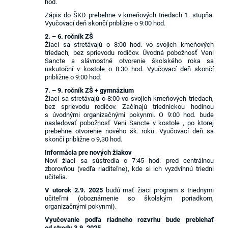
hod.
Zápis do ŠKD prebehne v kmeňových triedach 1. stupňa.
Vyučovací deň skončí približne o 9:00 hod.
2. – 6. ročník ZŠ
Žiaci sa stretávajú o 8:00 hod. vo svojich kmeňových
triedach, bez sprievodu rodičov. Úvodná pobožnosť Veni
Sancte a slávnostné otvorenie školského roka sa
uskutoční v kostole o 8:30 hod. Vyučovací deň skončí
približne o 9:00 hod.
7. – 9. ročník ZŠ + gymnázium
Žiaci sa stretávajú o 8:00 vo svojich kmeňových triedach,
bez sprievodu rodičov. Začínajú triednickou hodinou
s úvodnými organizačnými pokynmi. O 9:00 hod. bude
nasledovať pobožnosť Veni Sancte v kostole , po ktorej
prebehne otvorenie nového šk. roku. Vyučovací deň sa
skončí približne o 9,30 hod.
Informácia pre nových žiakov
Noví žiaci sa sústredia o 7:45 hod. pred centrálnou
zborovňou (vedľa riaditeľne), kde si ich vyzdvihnú triedni
učitelia.
V utorok 2.9. 2025
budú mať žiaci program s triednymi
učiteľmi (oboznámenie so školským poriadkom,
organizačnými pokynmi).
Vyučovanie podľa riadneho rozvrhu bude prebiehať
od stredy 3.9.
2025
.