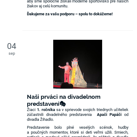
aby sme spoločne získali moderné športovisko pre našich
žiakov aj celú komunitu.
Ďakujeme za vašu podporu – spolu to dokážeme!
04
sep
Naši prváci na divadelnom
predstavení🎭
Žiaci
1. ročníka
sa v sprievode svojich triednych učiteliek
zúčastnili divadelného predstavenia
Apači Papáči
od
divadla Žihadlo.
Predstavenie bolo plné veselých scénok, hudby
a poučných momentov, ktoré si deti veľmi užili. Smiech,