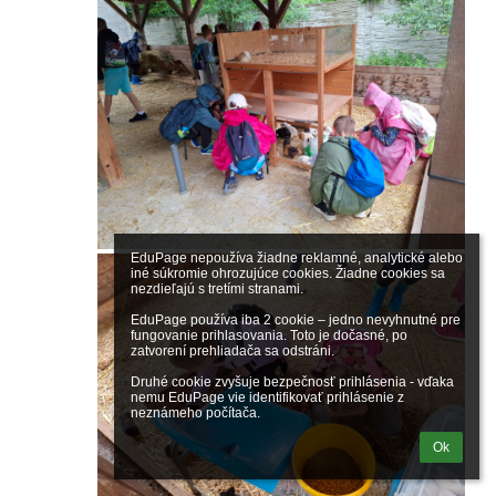
EduPage nepoužíva žiadne reklamné, analytické alebo 
iné súkromie ohrozujúce cookies. Žiadne cookies sa 
nezdieľajú s tretími stranami.

EduPage používa iba 2 cookie – jedno nevyhnutné pre 
fungovanie prihlasovania. Toto je dočasné, po 
zatvorení prehliadača sa odstráni.

Druhé cookie zvyšuje bezpečnosť prihlásenia - vďaka 
nemu EduPage vie identifikovať prihlásenie z 
neznámeho počítača.
Ok