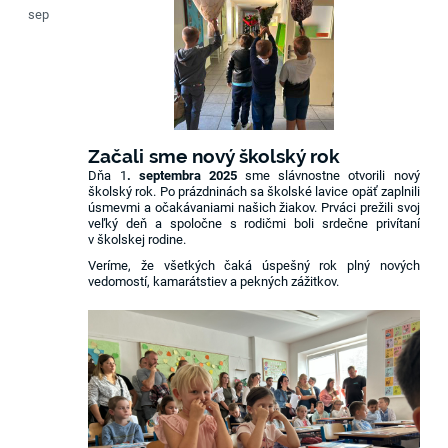
sep
Začali sme nový školský rok
Dňa 1
. septembra 2025
sme slávnostne otvorili nový
školský rok. Po prázdninách sa školské lavice opäť zaplnili
úsmevmi a očakávaniami našich žiakov. Prváci prežili svoj
veľký deň a spoločne s rodičmi boli srdečne privítaní
v školskej rodine.
Veríme, že všetkých čaká úspešný rok plný nových
vedomostí, kamarátstiev a pekných zážitkov.