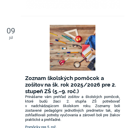
09
júl
Zoznam školských pomôcok a
zošitov na šk. rok 2025/2026 pre 2.
stupeň ZŠ (5.–9. roč.)
Prinášame vám prehľad zošitov a školských pomôcok,
ktoré budú žiaci 2. stupňa ZŠ potrebovať
v nadchádzajúcom školskom roku. Zoznamy boli
zostavené pedagógmi jednotlivých predmetov tak, aby
zohľadňovali potreby vyučovania a zároveň boli pre žiakov
praktické a prehľadné.
Pomôcky pre 5. roč.