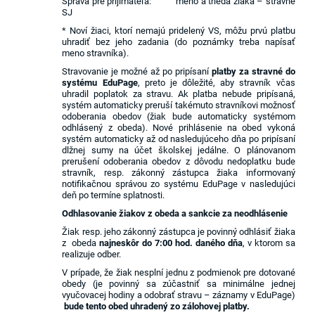
Správa pre prijímateľa: meno a trieda žiaka – stravne
SJ
* Noví žiaci, ktorí nemajú pridelený VS, môžu prvú platbu
uhradiť bez jeho zadania (do poznámky treba napísať
meno stravníka).
Stravovanie je možné až po pripísaní
platby za stravné
do
systému EduPage
, preto je dôležité, aby stravník včas
uhradil poplatok za stravu. Ak platba nebude pripísaná,
systém automaticky preruší takémuto stravníkovi možnosť
odoberania obedov (žiak bude automaticky systémom
odhlásený z obeda). Nové prihlásenie na obed vykoná
systém automaticky až od nasledujúceho dňa po pripísaní
dlžnej sumy na účet školskej jedálne. O plánovanom
prerušení odoberania obedov z dôvodu nedoplatku bude
stravník, resp. zákonný zástupca žiaka informovaný
notifikačnou správou zo systému EduPage v nasledujúci
deň po termíne splatnosti.
Odhlasovanie žiakov z obeda a sankcie za neodhlásenie
Žiak resp. jeho zákonný zástupca je povinný odhlásiť žiaka
z obeda
najneskôr do 7:00 hod. daného dňa
, v ktorom sa
realizuje odber.
V prípade, že žiak nesplní jednu z podmienok pre dotované
obedy (je povinný sa zúčastniť sa minimálne jednej
vyučovacej hodiny a odobrať stravu – záznamy v EduPage)
bude tento obed uhradený zo zálohovej platby.