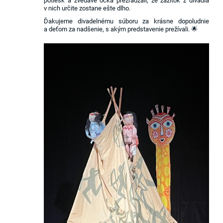
potlesk a zvedavé očká prezrádzali, že zážitok z divadla
v nich určite zostane ešte dlho.
Ďakujeme divadelnému súboru za krásne dopoludnie
a deťom za nadšenie, s akým predstavenie prežívali. 🌟