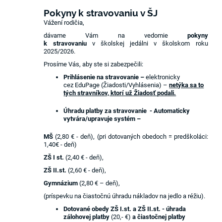
Pokyny k stravovaniu v ŠJ
Vážení rodičia,
dávame Vám na vedomie
pokyny
k stravovaniu
v školskej jedálni v školskom roku
2025/2026.
Prosíme Vás, aby ste si zabezpečili:
Prihlásenie na stravovanie –
elektronicky
cez EduPage (Žiadosti/Vyhlásenia) –
netýka sa to
tých stravníkov, ktorí už Žiadosť podali.
Úhradu platby za stravovanie - Automaticky
vytvára/upravuje systém –
MŠ
(2,80 € - deň),
(pri dotovaných obedoch = predškoláci:
1,40€ - deň)
ZŠ I st.
(2,40 € - deň),
ZŠ II.st.
(2,60 € - deň),
Gymnázium
(2,80 € – deň),
(príspevku na čiastočnú úhradu nákladov na jedlo a réžiu).
Dotované obedy ZŠ I.st. a ZŠ II.st. - úhrada
zálohovej platby
(20,- €)
a čiastočnej platby