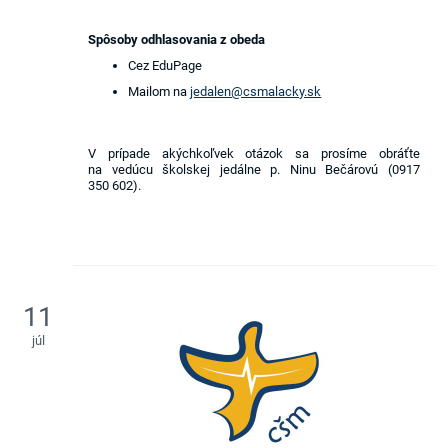
Spôsoby odhlasovania z obeda
Cez EduPage
Mailom na
jedalen@csmalacky.sk
V prípade akýchkoľvek otázok sa prosíme obráťte
na vedúcu školskej jedálne p. Ninu Bečárovú (0917
350 602).
11
júl