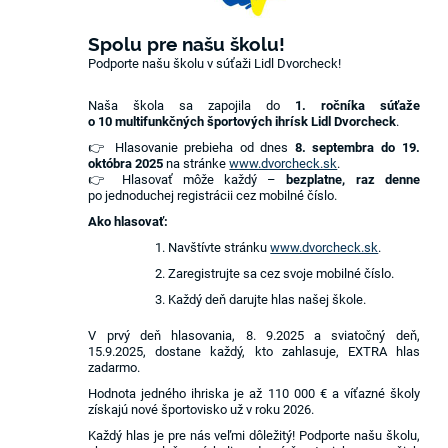
Spolu pre našu školu!
Podporte našu školu v súťaži Lidl Dvorcheck!
Naša škola sa zapojila do
1. ročníka súťaže
o 10 multifunkčných športových ihrísk Lidl Dvorcheck
.
👉 Hlasovanie prebieha od dnes
8. septembra do 19.
októbra 2025
na stránke
www.dvorcheck.sk
.
👉 Hlasovať môže každý –
bezplatne, raz denne
po jednoduchej registrácii cez mobilné číslo.
Ako hlasovať:
Navštívte stránku
www.dvorcheck.sk
.
Zaregistrujte sa cez svoje mobilné číslo.
Každý deň darujte hlas našej škole.
V prvý deň hlasovania, 8. 9.2025 a sviatočný deň,
15.9.2025, dostane každý, kto zahlasuje, EXTRA hlas
zadarmo.
Hodnota jedného ihriska je až 110 000 € a víťazné školy
získajú nové športovisko už v roku 2026.
Každý hlas je pre nás veľmi dôležitý! Podporte našu školu,