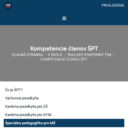
PRIHLÁSENIE
Kompetencie členov ŠPT
HLAVNÁ STRÁNKA
/
O ŠKOLE
/
ŠKOLSKÝ PODPORNÝ TÍM
/
KOMPETENCIE ČLENOV ŠPT
Kompetencie
Čo je ŠPT?
členov
Výchovná poradkyňa
ŠPT
Kariérna poradkyňa pre ZŠ
Kariérna poradkyňa pre GYM
Špeciálna pedagogička pre MŠ