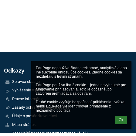
EduPage nepoužíva žiadne reklamné, analytické alebo 
Odkazy
iné súkromie ohrozujúce cookies. Žiadne cookies sa 
nezdieľajú s tretími stranami.

Správca obsahu
EduPage používa iba 2 cookie – jedno nevyhnutné pre 
fungovanie prihlasovania. Toto je dočasné, po 
Vyhlásenie o prístupnosti
zatvorení prehliadača sa odstráni.

Právne informácie
Druhé cookie zvyšuje bezpečnosť prihlásenia - vďaka 
nemu EduPage vie identifikovať prihlásenie z 
Zásady ochrany osobných údajov
neznámeho počítača.
Údaje o prevádzkovateľovi
Ok
Mapa stránok
Technická podpora pre zamestnancov školy