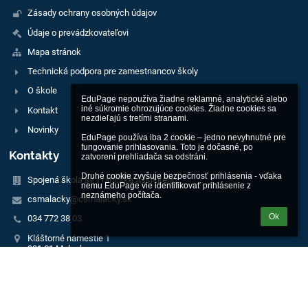
Zásady ochrany osobných údajov
Údaje o prevádzkovateľovi
Mapa stránok
Technická podpora pre zamestnancov školy
O škole
EduPage nepoužíva žiadne reklamné, analytické alebo 
iné súkromie ohrozujúce cookies. Žiadne cookies sa 
Kontakt
nezdieľajú s tretími stranami.

Novinky
EduPage používa iba 2 cookie – jedno nevyhnutné pre 
fungovanie prihlasovania. Toto je dočasné, po 
Kontakty
zatvorení prehliadača sa odstráni.

Druhé cookie zvyšuje bezpečnosť prihlásenia - vďaka 
Spojená škola sv. Františka Assiského
nemu EduPage vie identifikovať prihlásenie z 
neznámeho počítača.
csmalacky@csmalacky.sk
Ok
034 772 38 03
Kláštorné námestie 1
901 01 Malacky
Slovakia
42 256 887
Účet pre školské akcie školy (Prima banka):
SK81 5600 0000 0032 8398 3003